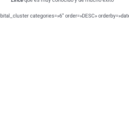
rbital_cluster categories=»6″ order=»DESC» orderby=»dat