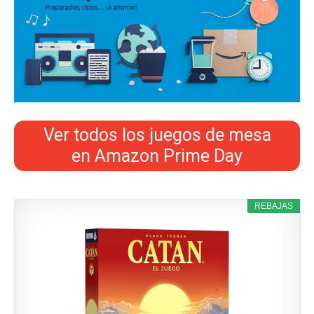
Ver todos los juegos de mesa
en Amazon Prime Day
REBAJAS