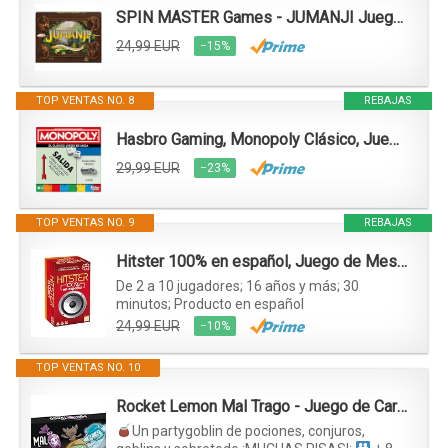
SPIN MASTER Games - JUMANJI Juego de Mesa en Español para 2-4 Jugadores, Infantil y Adultos - 6065098 - Regalo Niños 8 años + - Juegos de Mesa Niños 8 Años +
24,99 EUR
−15%
TOP VENTAS NO. 8
REBAJAS
Hasbro Gaming, Monopoly Clásico, Juego de Mesa, Inversión en Familia, Tablero y Caja de Almacenamiento, 6 Peones, Idea de Regalo, Fiestas con Amigos, Multijugador, Dinero de Colores
29,99 EUR
−23%
TOP VENTAS NO. 9
REBAJAS
Hitster 100% en español, Juego de Mesa Musical para Adultos, Canciones en español, +16 años, App Gratuita, 2-10 Jugadores
De 2 a 10 jugadores; 16 años y más; 30
minutos; Producto en español
24,99 EUR
−10%
TOP VENTAS NO. 10
Rocket Lemon Mal Trago - Juego de Cartas - Juego de Mesa - Party Goblins
Un partygoblin de pociones, conjuros,