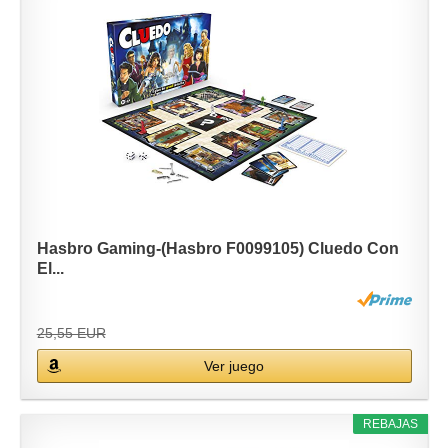
Hasbro Gaming-(Hasbro F0099105) Cluedo Con
El...
25,55 EUR
Ver juego
REBAJAS