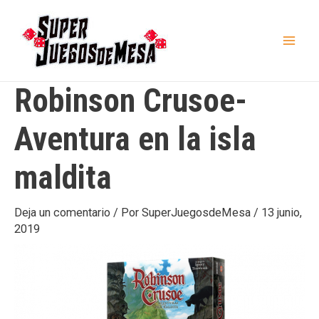
Ir
al
contenido
Mai
Men
Robinson Crusoe-
Aventura en la isla
maldita
Deja un comentario
/ Por
SuperJuegosdeMesa
/
13 junio,
2019