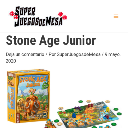
Ir
al
contenido
Mai
Men
Stone Age Junior
Deja un comentario
/ Por
SuperJuegosdeMesa
/
9 mayo,
2020