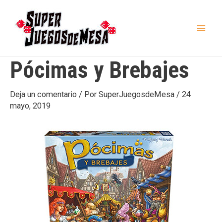
Ir
al
contenido
Mai
Men
Pócimas y Brebajes
Deja un comentario
/ Por
SuperJuegosdeMesa
/
24
mayo, 2019